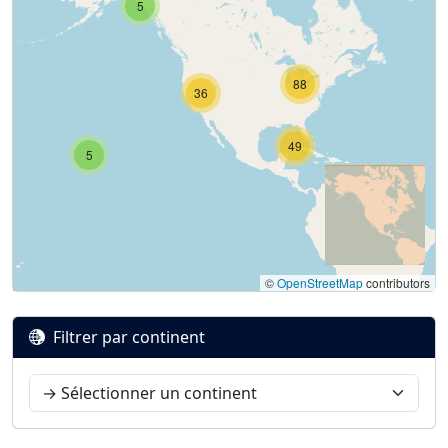
5
88
36
49
5
©
OpenStreetMap
contributors
Filtrer par continent