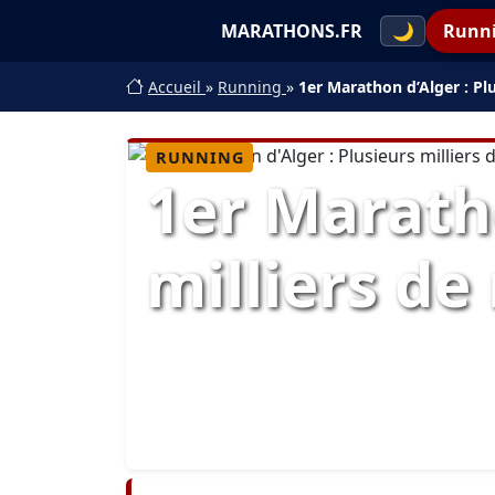
MARATHONS.FR
🌙
Runn
Accueil
»
Running
»
1er Marathon d’Alger : Pl
RUNNING
1er Maratho
milliers d