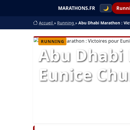
MARATHONS.FR
🌙
Runn
Accueil
»
Running
»
Abu Dhabi Marathon : Vic
RUNNING
Abu Dhabi 
Eunice Chu