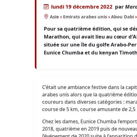
lundi 19 décembre 2022
par
Mara
Asie
›
Emirats arabes unis
›
Abou Dabi
›
Pour sa quatrième édition, qui se d
Marathon, qui avait lieu au cœur d’A
située sur une île du golfe Arabo-Pers
Eunice Chumba et du kenyan Timoth
C’était une ambiance festive dans la capi
arabes unis alors que la quatrième éditi
coureurs dans diverses catégories : mara
course de 5 km, course amusante de 2,5 k
Chez les dames, Eunice Chumba l’emporte
2018, quatrième en 2019 puis de nouveau
l’événement de 2020 suite à l’apparition 