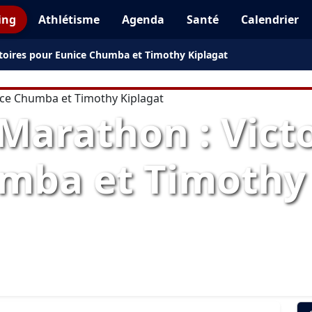
ing
Athlétisme
Agenda
Santé
Calendrier
toires pour Eunice Chumba et Timothy Kiplagat
Marathon : Victo
mba et Timothy 