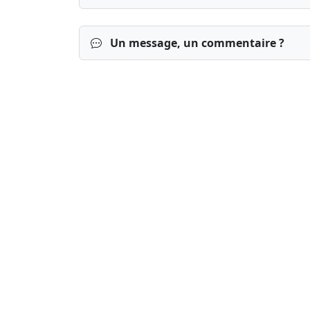
Un message, un commentaire ?
Connexion
S’inscrire
mot de passe o