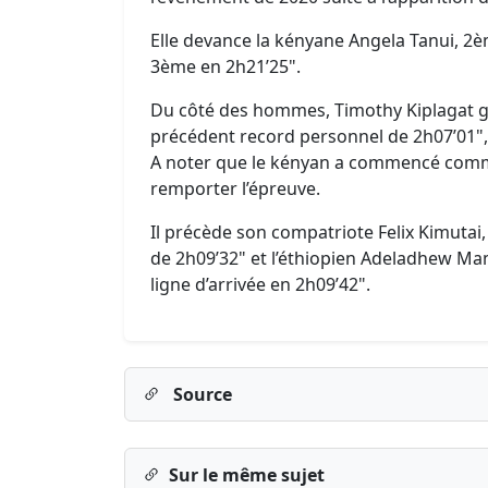
Elle devance la kényane Angela Tanui, 2è
3ème en 2h21’25".
Du côté des hommes, Timothy Kiplagat g
précédent record personnel de 2h07’01",
A noter que le kényan a commencé comme
remporter l’épreuve.
Il précède son compatriote Felix Kimutai
de 2h09’32" et l’éthiopien Adeladhew Ma
ligne d’arrivée en 2h09’42".
Source
Sur le même sujet