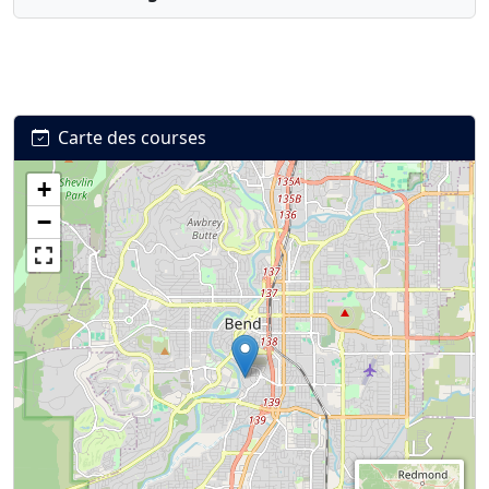
Carte des courses
+
Connexion
S’inscrire
mot de passe oublié ?
−