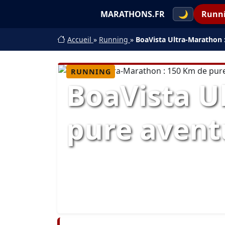
MARATHONS.FR
🌙
Runn
Accueil
»
Running
»
BoaVista Ultra-Marathon 
RUNNING
BoaVista U
pure avent