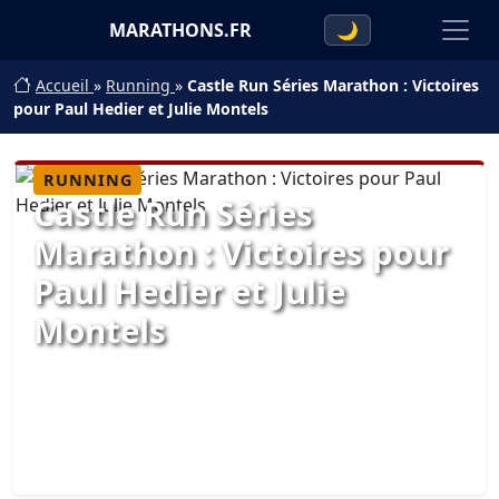
MARATHONS.FR
🌙
Accueil
»
Running
»
Castle Run Séries Marathon : Victoires
pour Paul Hedier et Julie Montels
RUNNING
Castle Run Séries
Marathon : Victoires pour
Paul Hedier et Julie
Montels