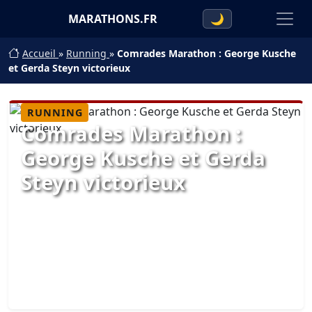
MARATHONS.FR
🌙
Accueil
»
Running
»
Comrades Marathon : George Kusche
et Gerda Steyn victorieux
RUNNING
Comrades Marathon :
George Kusche et Gerda
Steyn victorieux