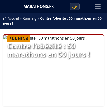
MARATHONS.FR
🌙
Accueil
»
Running
»
Contre l’obésité : 50 marathons en 50
jours !
RUNNING
Contre l’obésité : 50
marathons en 50 jours !