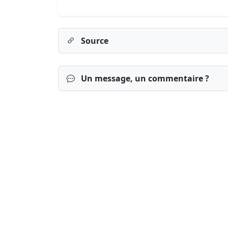
Source
Un message, un commentaire ?
Connexion
S’inscrire
mot de passe o