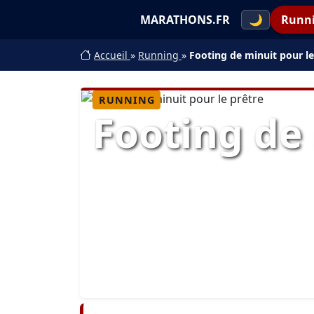
MARATHONS.FR
🌙
Runn
Accueil
»
Running
»
Footing de minuit pour le
RUNNING
Footing de 