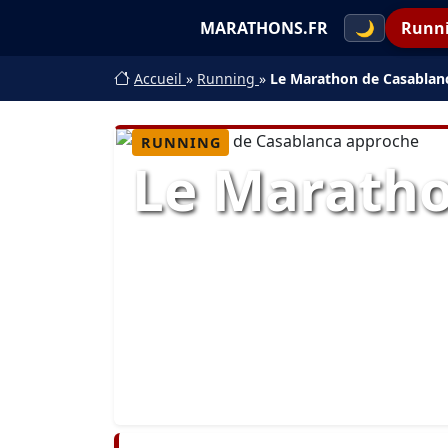
MARATHONS.FR
🌙
Runn
Accueil
»
Running
»
Le Marathon de Casablan
RUNNING
Le Maratho