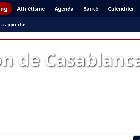
ing
Athlétisme
Agenda
Santé
Calendrier
ca approche
n de Casablanc