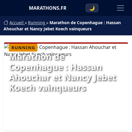
MARATHONS.FR
🌙
Accueil
»
Running
»
Marathon de Copenhague : Hassan
Ahouchar et Nancy Jebet Koech vainqueurs
RUNNING
Marathon de
Copenhague : Hassan
Ahouchar et Nancy Jebet
Koech vainqueurs