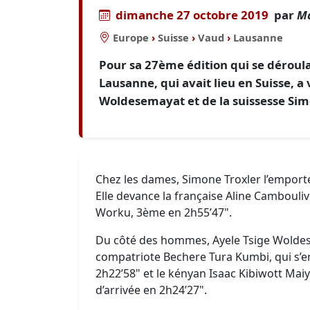
dimanche 27 octobre 2019
par
Ma
Europe
›
Suisse
›
Vaud
›
Lausanne
Pour sa 27ème édition qui se déroul
Lausanne, qui avait lieu en Suisse, a 
Woldesemayat et de la suissesse Sim
Chez les dames, Simone Troxler l’emporte
Elle devance la française Aline Cambouliv
Worku, 3ème en 2h55’47".
Du côté des hommes, Ayele Tsige Woldes
compatriote Bechere Tura Kumbi, qui s’
2h22’58" et le kényan Isaac Kibiwott Maiy
d’arrivée en 2h24’27".