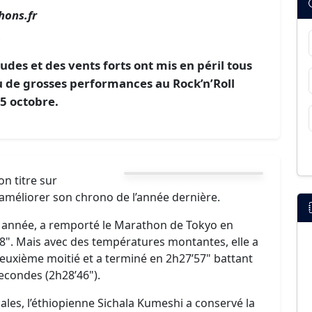
hons.fr
e
des et des vents forts ont mis en péril tous
u de grosses performances au Rock’n’Roll
5 octobre.
n titre sur
améliorer son chrono de l’année dernière.
te année, a remporté le Marathon de Tokyo en
’48". Mais avec des températures montantes, elle a
deuxième moitié et a terminé en 2h27’57" battant
econdes (2h28’46").
nales, l’éthiopienne Sichala Kumeshi a conservé la