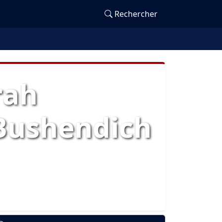
Rechercher
rah
 Bushendich