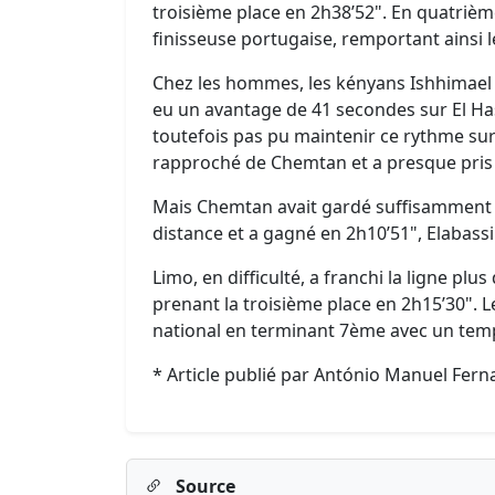
troisième place en 2h38’52". En quatrième
finisseuse portugaise, remportant ainsi le
Chez les hommes, les kényans Ishhimael
eu un avantage de 41 secondes sur El Ha
toutefois pas pu maintenir ce rythme sur 
rapproché de Chemtan et a presque pris
Mais Chemtan avait gardé suffisamment d
distance et a gagné en 2h10’51", Elabass
Limo, en difficulté, a franchi la ligne pl
prenant la troisième place en 2h15’30". L
national en terminant 7ème avec un temp
* Article publié par António Manuel Fer
Source