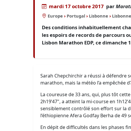
mardi 17 octobre 2017
par
Marat
Europe
›
Portugal
›
Lisbonne
›
Lisbonn
Des conditions inhabituellement chau
les espoirs de records de parcours o
Lisbon Marathon EDP, ce dimanche 1
Sarah Chepchirchir a réussi à défendre so
marathon, mais la météo l’a empêchée d’
La coureuse de 33 ans, qui, plus tôt cet
2h19’47", a atteint la mi-course en 1h12
sensiblement contrôlé son effort sur la 
l’éthiopienne Afera Godfay Berha de 49 s
En dépit de difficultés dans les phases fi