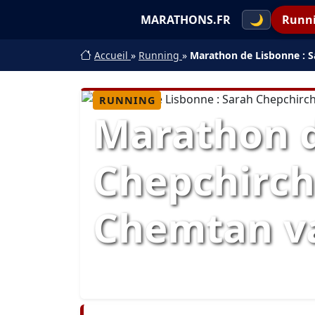
MARATHONS.FR
🌙
Runn
Accueil
»
Running
»
Marathon de Lisbonne : S
RUNNING
Marathon d
Chepchirch
Chemtan v