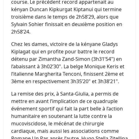
course. Le précédent record appartenait au
kényan Duncan Kipkurgat Kiptanui qui termine
troisième dans le temps de 2h58’29, alors que
Sylvain Sohier finissait en deuxième position en
2h58’24.
Chez les dames, victoire de la kényane Gladys
Kiplagat qui en profite pour battre le record
détenu par Zimantha Zand-Simon (3h31’54") en
l’abaissant à 3h02’30". La belge Monique Keris et
l’italienne Margherita Tenconi, finissent 2ème et
3ème en respectivement 3h35’20" et 3h38’21".
La remise des prix, à Santa-Giulia, a permis de
mettre en avant l’implication de ce quadruple
événement sportif qui fait la part belle à l’action
humanitaire en soutenant la lutte contre la
mucoviscidose, le mécénat de chirurgie
cardiaque, mais aussi les associations comme
Romane Un Pas après l’autre, Hugo Stella Zitellina