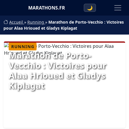
MARATHONS.FR
🌙
Accueil
»
Running
»
Marathon de Porto-Vecchio : Victoires
pour Alaa Hrioued et Gladys Kiplagat
RUNNING
Marathon de Porto-
Vecchio : Victoires pour
Alaa Hrioued et Gladys
Kiplagat