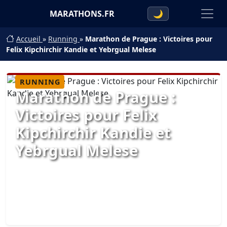
MARATHONS.FR
🌙
Accueil
»
Running
»
Marathon de Prague : Victoires pour
Felix Kipchirchir Kandie et Yebrgual Melese
RUNNING
Marathon de Prague :
Victoires pour Felix
Kipchirchir Kandie et
Yebrgual Melese