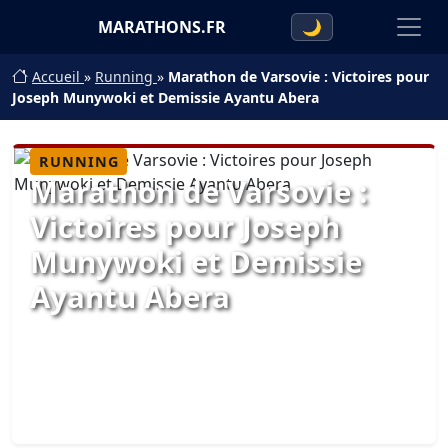
MARATHONS.FR
🌙
Accueil
»
Running
»
Marathon de Varsovie : Victoires pour
Joseph Munywoki et Demissie Ayantu Abera
RUNNING
Marathon de Varsovie :
Victoires pour Joseph
Munywoki et Demissie
Ayantu Abera