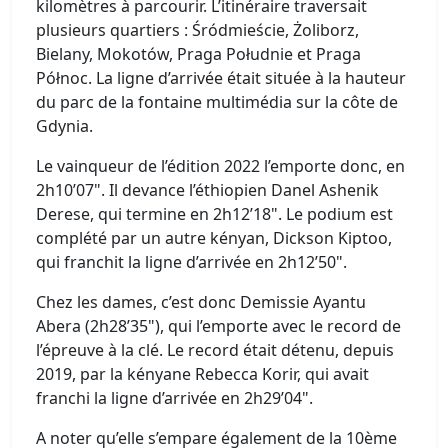
kilomètres à parcourir. L’itinéraire traversait
plusieurs quartiers : Śródmieście, Żoliborz,
Bielany, Mokotów, Praga Południe et Praga
Północ. La ligne d’arrivée était située à la hauteur
du parc de la fontaine multimédia sur la côte de
Gdynia.
Le vainqueur de l’édition 2022 l’emporte donc, en
2h10’07". Il devance l’éthiopien Danel Ashenik
Derese, qui termine en 2h12’18". Le podium est
complété par un autre kényan, Dickson Kiptoo,
qui franchit la ligne d’arrivée en 2h12’50".
Chez les dames, c’est donc Demissie Ayantu
Abera (2h28’35"), qui l’emporte avec le record de
l’épreuve à la clé. Le record était détenu, depuis
2019, par la kényane Rebecca Korir, qui avait
franchi la ligne d’arrivée en 2h29’04".
A noter qu’elle s’empare également de la 10ème