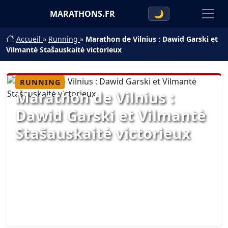
MARATHONS.FR
🌙
Accueil
»
Running
»
Marathon de Vilnius : Dawid Garski et
Vilmantė Stašauskaitė victorieux
RUNNING
Marathon de Vilnius :
Dawid Garski et Vilmantė
Stašauskaitė victorieux