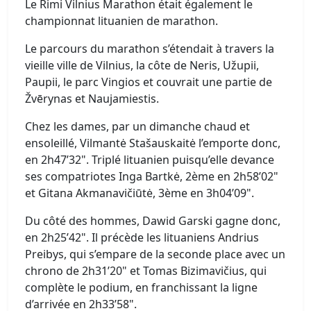
Le Rimi Vilnius Marathon était également le
championnat lituanien de marathon.
Le parcours du marathon s’étendait à travers la
vieille ville de Vilnius, la côte de Neris, Užupii,
Paupii, le parc Vingios et couvrait une partie de
Žvērynas et Naujamiestis.
Chez les dames, par un dimanche chaud et
ensoleillé, Vilmantė Stašauskaitė l’emporte donc,
en 2h47’32". Triplé lituanien puisqu’elle devance
ses compatriotes Inga Bartkė, 2ème en 2h58’02"
et Gitana Akmanavičiūtė, 3ème en 3h04’09".
Du côté des hommes, Dawid Garski gagne donc,
en 2h25’42". Il précède les lituaniens Andrius
Preibys, qui s’empare de la seconde place avec un
chrono de 2h31’20" et Tomas Bizimavičius, qui
complète le podium, en franchissant la ligne
d’arrivée en 2h33’58".