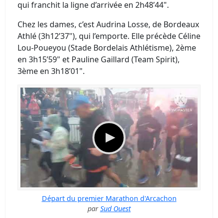
qui franchit la ligne d’arrivée en 2h48’44".
Chez les dames, c’est Audrina Losse, de Bordeaux
Athlé (3h12’37"), qui l’emporte. Elle précède Céline
Lou-Poueyou (Stade Bordelais Athlétisme), 2ème
en 3h15’59" et Pauline Gaillard (Team Spirit),
3ème en 3h18’01".
Départ du premier Marathon d'Arcachon
par
Sud Ouest