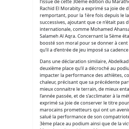
l’issue de cette 30ème édition du Marath
Rachid El Morabity a exprimé sa joie de 
remportant, pour la 1ère fois depuis le l
successives, ajoutant que ce n’était pa
internationale, comme Mohamed Ahansal,
Salameh Al Aqra. Concernant la 5ème étape
boosté son moral pour se donner à cent 
qu’il a d’entrée de jeu imposé sa cadence
Dans une déclaration similaire, Abdelkader 
deuxième place qu’il a décroché au podi
impacter la performance des athlètes, comme
chaleur, précisant que sa précédente par
mieux connaitre le terrain, de mieux ent
l’année passée, et de s’acclimater à la m
exprimé sa joie de conserver le titre pou
marocains prometteurs qui ont un avenir r
salué la performance de son compatriote 
3ème place au podium ainsi que de la vict