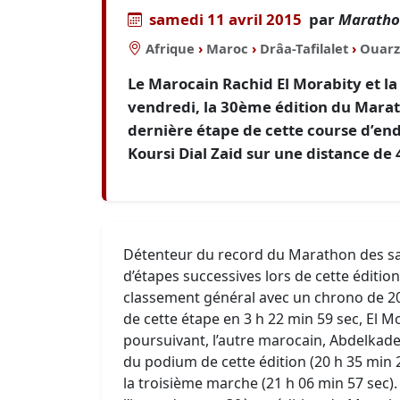
samedi 11 avril 2015
par
Maratho
Afrique
›
Maroc
›
Drâa-Tafilalet
›
Ouarz
Le Marocain Rachid El Morabity et la
vendredi, la 30ème édition du Marath
dernière étape de cette course d’end
Koursi Dial Zaid sur une distance de
Détenteur du record du Marathon des sab
d’étapes successives lors de cette éditio
classement général avec un chrono de 20 h
de cette étape en 3 h 22 min 59 sec, El 
poursuivant, l’autre marocain, Abdelkade
du podium de cette édition (20 h 35 min 2
la troisième marche (21 h 06 min 57 sec)