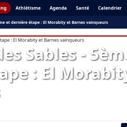
ing
Athlétisme
Agenda
Santé
Calendrier
e et dernière étape : El Morabity et Barnes vainqueurs
es Sables - 5èm
ape : El Morabit
s