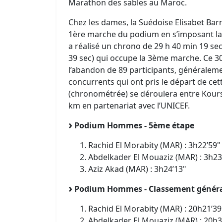
Marathon des sables au Maroc.
Chez les dames, la Suédoise Elisabet Barn
1ère marche du podium en s’imposant la
a réalisé un chrono de 29 h 40 min 19 sec
39 sec) qui occupe la 3ème marche. Ce 
l’abandon de 89 participants, généraleme
concurrents qui ont pris le départ de cet
(chronométrée) se déroulera entre Kours
km en partenariat avec l’UNICEF.
Podium Hommes - 5ème étape
Rachid El Morabity (MAR) : 3h22’59"
Abdelkader El Mouaziz (MAR) : 3h23
Aziz Akad (MAR) : 3h24’13"
Podium Hommes - Classement génér
Rachid El Morabity (MAR) : 20h21’39
Abdelkader El Mouaziz (MAR) : 20h3