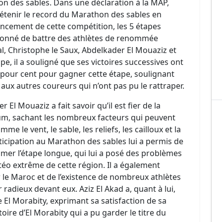
on des sables. Dans une déclaration à la MAP,
détenir le record du Marathon des sables en
ancement de cette compétition, les 5 étapes
s donné de battre des athlètes de renommée
 Christophe le Saux, Abdelkader El Mouaziz et
, il a souligné que ses victoires successives ont
pour cent pour gagner cette étape, soulignant
 aux autres coureurs qui n’ont pas pu le rattraper.
El Mouaziz a fait savoir qu’il est fier de la
um, sachant les nombreux facteurs qui peuvent
 le vent, le sable, les reliefs, les cailloux et la
ticipation au Marathon des sables lui a permis de
amer l’étape longue, qui lui a posé des problèmes
étéo extrême de cette région. Il a également
r le Maroc et de l’existence de nombreux athlètes
adieux devant eux. Aziz El Akad a, quant à lui,
El Morabity, exprimant sa satisfaction de sa
oire d’El Morabity qui a pu garder le titre du