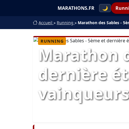
MARATHONS.FR
🌙
Runn
Accueil
»
Running
»
Marathon des Sables - 5èm
RUNNING
Marathon d
dernière ét
vainqueur