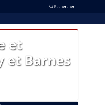
Rechercher
e et
y et Barnes