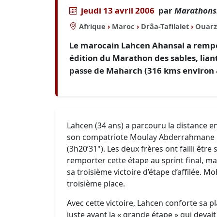
jeudi 13 avril 2006
par
Marathons.
Afrique
›
Maroc
›
Drâa-Tafilalet
›
Ouarz
Le marocain Lahcen Ahansal a rempo
édition du Marathon des sables, lian
passe de Maharch (316 kms environ a
Lahcen (34 ans) a parcouru la distance e
son compatriote Moulay Abderrahmane Ma
(3h20’31"). Les deux frères ont failli être
remporter cette étape au sprint final, 
sa troisième victoire d’étape d’affilée.
troisième place.
Avec cette victoire, Lahcen conforte sa p
juste avant la « grande étape » qui devait