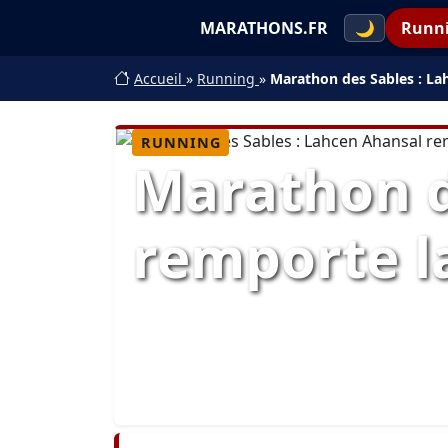
MARATHONS.FR
🌙
Runn
Accueil
»
Running
»
Marathon des Sables : La
RUNNING
Marathon d
remporte l