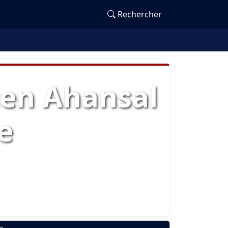
Rechercher
cen Ahansal
e