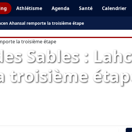
ing
Athlétisme
Agenda
Santé
Calendrier
hcen Ahansal remporte la troisième étape
es Sables : Lah
a troisième étap