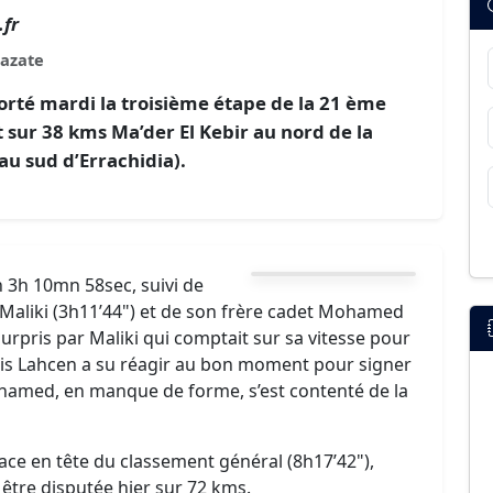
fr
azate
rté mardi la troisième étape de la 21 ème
t sur 38 kms Ma’der El Kebir au nord de la
u sud d’Errachidia).
n 3h 10mn 58sec, suivi de
liki (3h11’44") et de son frère cadet Mohamed
 surpris par Maliki qui comptait sur sa vitesse pour
mais Lahcen a su réagir au bon moment pour signer
 Mohamed, en manque de forme, s’est contenté de la
lace en tête du classement général (8h17’42"),
 être disputée hier sur 72 kms.