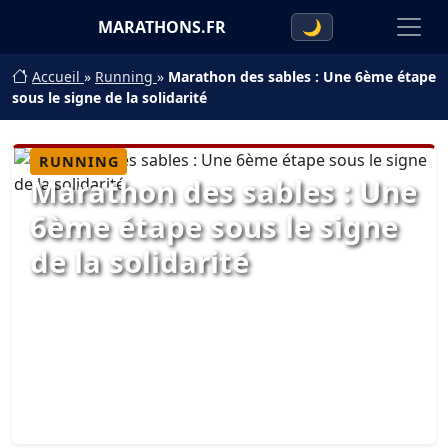
MARATHONS.FR
🌙
Accueil
»
Running
»
Marathon des sables : Une 6ème étape
sous le signe de la solidarité
RUNNING
Marathon des sables : Une
6ème étape sous le signe
de la solidarité