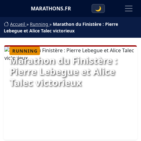
MARATHONS.FR
🌙
Accueil
»
Running
»
Marathon du Finistère : Pierre
Lebegue et Alice Talec victorieux
RUNNING
Marathon du Finistère :
Pierre Lebegue et Alice
Talec victorieux