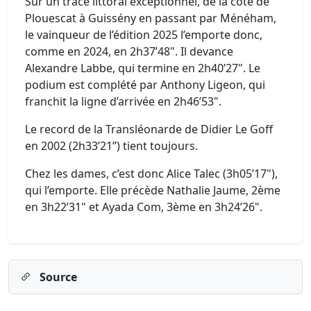
Sur un tracé littoral exceptionnel, de la côte de
Plouescat à Guissény en passant par Ménéham,
le vainqueur de l’édition 2025 l’emporte donc,
comme en 2024, en 2h37’48". Il devance
Alexandre Labbe, qui termine en 2h40’27". Le
podium est complété par Anthony Ligeon, qui
franchit la ligne d’arrivée en 2h46’53".
Le record de la Transléonarde de Didier Le Goff
en 2002 (2h33’21’’) tient toujours.
Chez les dames, c’est donc Alice Talec (3h05’17"),
qui l’emporte. Elle précède Nathalie Jaume, 2ème
en 3h22’31" et Ayada Com, 3ème en 3h24’26".
Source