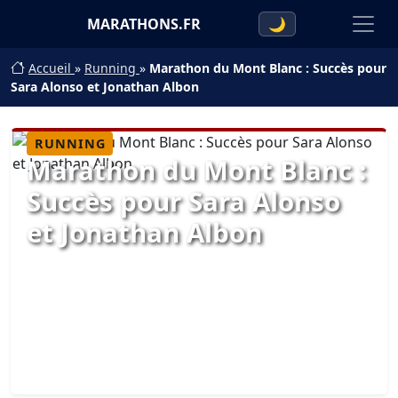
MARATHONS.FR
🌙
Accueil
»
Running
»
Marathon du Mont Blanc : Succès pour
Sara Alonso et Jonathan Albon
RUNNING
Marathon du Mont Blanc :
Succès pour Sara Alonso
et Jonathan Albon