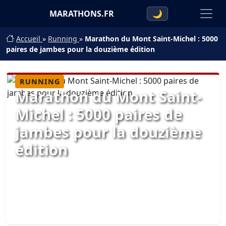
MARATHONS.FR
🌙
Accueil
»
Running
»
Marathon du Mont Saint-Michel : 5000
paires de jambes pour la douzième édition
RUNNING
Marathon du Mont Saint-
Michel : 5000 paires de
jambes pour la douzième
édition