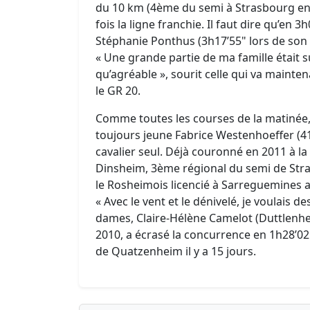
du 10 km (4ème du semi à Strasbourg en 20
fois la ligne franchie. Il faut dire qu’en 
Stéphanie Ponthus (3h17’55" lors de so
« Une grande partie de ma famille était su
qu’agréable », sourit celle qui va maint
le GR 20.
Comme toutes les courses de la matinée, l
toujours jeune Fabrice Westenhoeffer (41
cavalier seul. Déjà couronné en 2011 à l
Dinsheim, 3ème régional du semi de Stra
le Rosheimois licencié à Sarreguemines a
« Avec le vent et le dénivelé, je voulais d
dames, Claire-Hélène Camelot (Duttlenhe
2010, a écrasé la concurrence en 1h28’02"
de Quatzenheim il y a 15 jours.