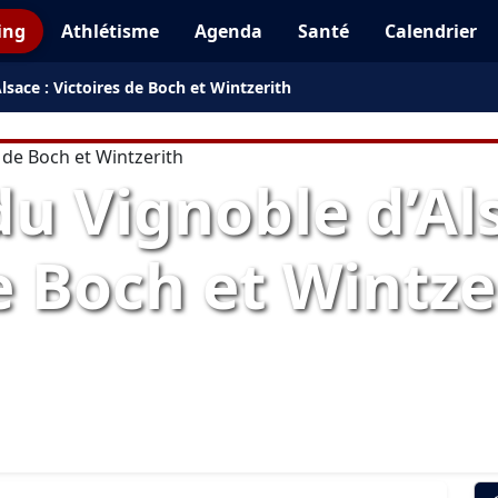
ing
Athlétisme
Agenda
Santé
Calendrier
sace : Victoires de Boch et Wintzerith
u Vignoble d’Als
e Boch et Wintze