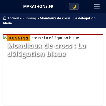
MARATHONS.FR
🌙
Accueil
»
Running
»
Mondiaux de cross : La délégation
bleue
RUNNING
Mondiaux de cross : La
délégation bleue