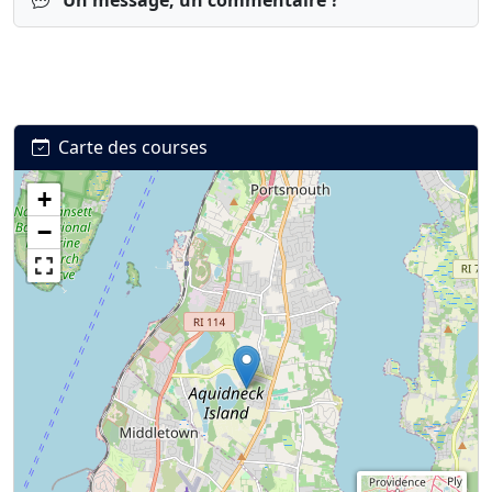
Un message, un commentaire ?
Carte des courses
+
Connexion
S’inscrire
mot de passe oublié ?
−