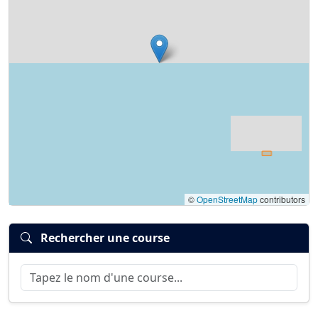
jeudi 15 juillet 2021, 16:35
par
tophergsxr
Bonjour excusez moi je cherche toutes les
informations concernant le marathon du "
pôle nord " tarif, date,inscription etc
Si vous avez un lien merci :)
©
OpenStreetMap
contributors
Rechercher une course