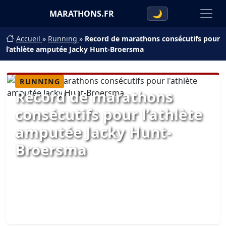
MARATHONS.FR
🌙
Accueil
»
Running
»
Record de marathons consécutifs pour
l’athlète amputée Jacky Hunt-Broersma
RUNNING
Record de marathons
consécutifs pour l’athlète
amputée Jacky Hunt-
Broersma