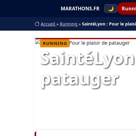
MARATHONS.FR
🌙
Runn
Accueil
»
Running
»
SaintéLyon : Pour le plais
RUNNING
SaintéLyon 
patauger