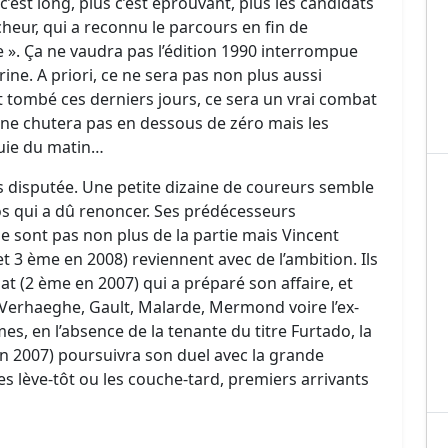
c’est long, plus c’est éprouvant, plus les candidats
lècheur, qui a reconnu le parcours en fin de
e ». Ça ne vaudra pas l’édition 1990 interrompue
ne. A priori, ce ne sera pas non plus aussi
est tombé ces derniers jours, ce sera un vrai combat
ne chutera pas en dessous de zéro mais les
luie du matin…
us disputée. Une petite dizaine de coureurs semble
s qui a dû renoncer. Ses prédécesseurs
e sont pas non plus de la partie mais Vincent
 3 ème en 2008) reviennent avec de l’ambition. Ils
t (2 ème en 2007) qui a préparé son affaire, et
 Verhaeghe, Gault, Malarde, Mermond voire l’ex-
es, en l’absence de la tenante du titre Furtado, la
n 2007) poursuivra son duel avec la grande
es lève-tôt ou les couche-tard, premiers arrivants