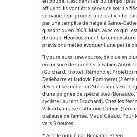
en poupe. C’est dans l’air du temps : plus 
affluent. Ils vont être servis ce soir. Le f
semaine, leur promet une nuit « infernal
par une tempête de neige à Sainte-Catheri
glissant qu’en 2003. Mais, avec ce qu’il 
de boue. Heureusement, la température 
prévisions météo évoquent une petite p
Il y aura aussi une course, de plus en pl
en mesure de succéder à Fabien Antolino
(Guichard, Trottet, Rémond et Proietto) n
Dellebarre et Ludovic Pommeret (2 ème et
devront se méfier du Stéphanois Éric Lega
d’une poignée de spécialistes (Bonaudo,
cycliste Laurent Brochard). Chez les femm
Villeurbannaise Catherine Dubois (1ère e
traileuse de l’année, Maud Giraud. Pour l
vers 5 heures.
* Article publié par Benjamin Steen