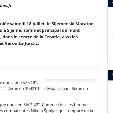
ons.fr
ulée samedi 18 juillet, le Sljemenski Maraton,
lieu à Sljeme, sommet principal du mont
dans le centre de la Croatie, a vu les
t Veronika Jurišić.
e donc, en 3h35’19".
čić, 2ème en 3h42’01" et Maja Urban, 3ème en
ne donc en 3h01’42". Comme chez les femmes,
s compatriotes Nikola Špoljar, qui s’empare de la