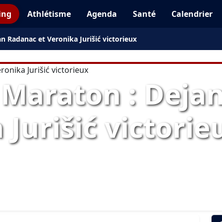
ing
Athlétisme
Agenda
Santé
Calendrier
n Radanac et Veronika Jurišić victorieux
 Maraton : Deja
 Jurišić victorie