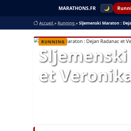
MARATHONS.FR
🌙
Runn
Accueil
»
Running
»
Sljemenski Maraton : Deja
RUNNING
Sljemenski
et Veronika