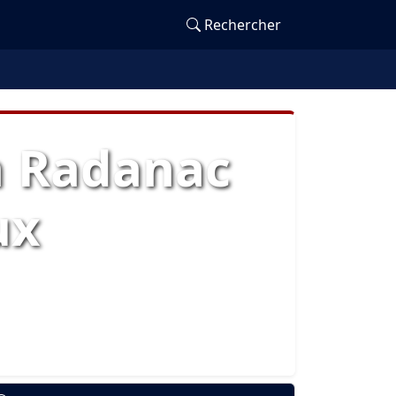
Rechercher
n Radanac
ux