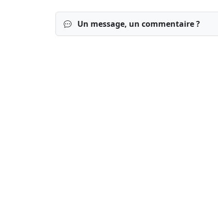
Un message, un commentaire ?
Connexion
S’inscrire
mot de passe o