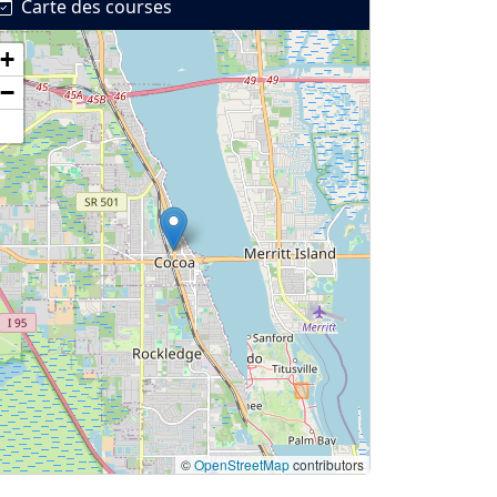
Carte des courses
+
−
©
OpenStreetMap
contributors