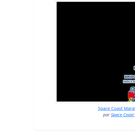
Space Coast Mara
par
Space Coast