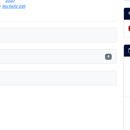
2020
r
Rochelle DW
4
ublié ?