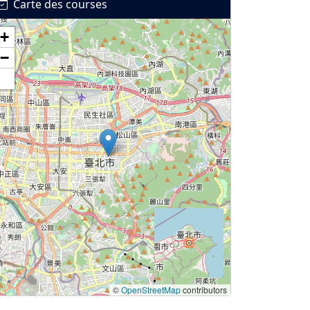
Carte des courses
+
−
©
OpenStreetMap
contributors