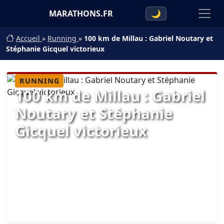
MARATHONS.FR
🌙
Accueil
»
Running
»
100 km de Millau : Gabriel Noutary et
Stéphanie Gicquel victorieux
RUNNING
100 km de Millau : Gabriel
Noutary et Stéphanie
Gicquel victorieux