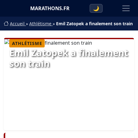
MARATHONS.FR
🌙
Accueil
»
Athlétisme
»
Emil Zatopek a finalement son train
ATHLÉTISME
Emil Zatopek a finalement
son train