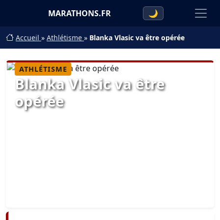
MARATHONS.FR
🌙
Accueil
»
Athlétisme
»
Blanka Vlasic va être opérée
ATHLÉTISME
Blanka Vlasic va être
opérée