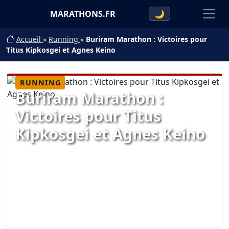
MARATHONS.FR
🌙
Accueil
»
Running
»
Buriram Marathon : Victoires pour
Titus Kipkosgei et Agnes Keino
RUNNING
Buriram Marathon :
Victoires pour Titus
Kipkosgei et Agnes Keino