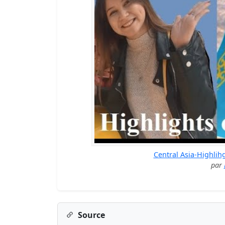
Central Asia-Highlih
par
Source