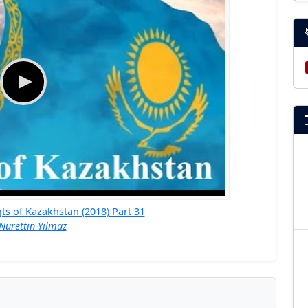
gts of Kazakhstan (2018) Part 31
Nurettin Yilmaz