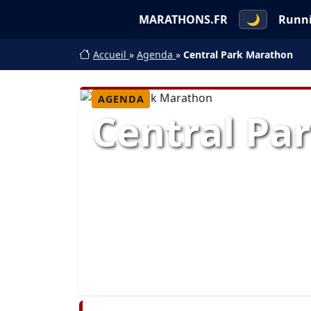
MARATHONS.FR
🌙
Runn
Accueil
»
Agenda
»
Central Park Marathon
AGENDA
Central Pa