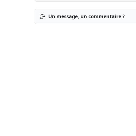
Un message, un commentaire ?
Connexion
S’inscrire
mot de passe o