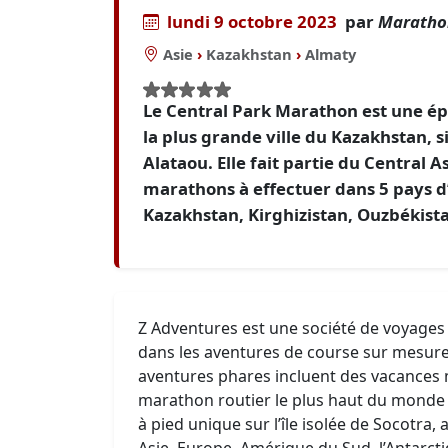
lundi 9 octobre 2023
par
Marathon
Asie
›
Kazakhstan
›
Almaty
Le Central Park Marathon est une épr
la plus grande ville du Kazakhstan, s
Alataou. Elle fait partie du Central
marathons à effectuer dans 5 pays d’
Kazakhstan, Kirghizistan, Ouzbékista
Z Adventures est une société de voyages 
dans les aventures de course sur mesure 
aventures phares incluent des vacances m
marathon routier le plus haut du monde 
à pied unique sur l’île isolée de Socotra,
Asie, Europe, Amérique du Sud, l’Antarctiq