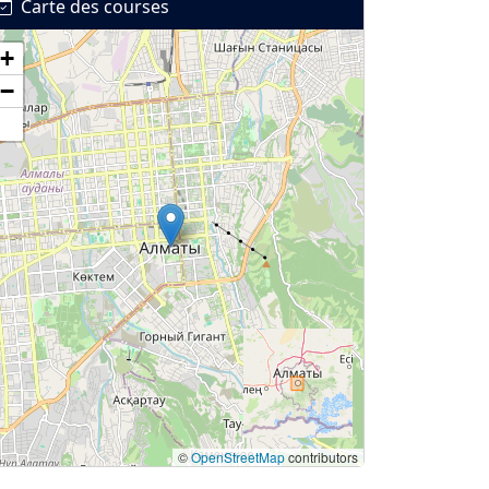
Carte des courses
+
−
©
OpenStreetMap
contributors