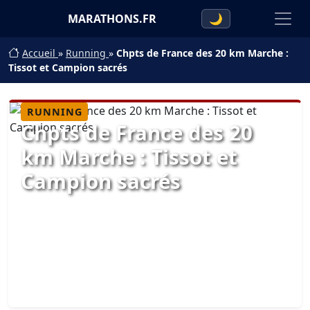
MARATHONS.FR
🌙
Accueil
»
Running
»
Chpts de France des 20 km Marche :
Tissot et Campion sacrés
RUNNING
Chpts de France des 20
km Marche : Tissot et
Campion sacrés