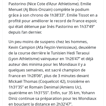
Pastorino (Nice Cote d’Azur Athletisme). Emilie
Menuet (Aj Blois-Onzain) complète le podium
grâce à son chrono de 1h38’33’’. Emilie Tissot en a
profité pour améliorer le record de France espoir,
qui était détenue par Inès Pastorino en 1h37’49’’
depuis l’an dernier.
Un peu moins de suspens chez les hommes,
Kevin Campion (Afa Feyzin-Venissieux), deuxième
de la course derrière le Tunisien Hedi Teraoui
(Lyon Athletisme) vainqueur en 1h26’47’’ et déjà
auteur des minima pour les Mondiaux il y a
quelques semaines, est sacré champion de
France en 1h28’06’’, plus de 3 minutes devant
Mickaël Thomas (Coquelicot 42), troisième en
1h31’35’’ et Romain Denimal (Amiens Uc),
quatrième en 1h31’55’’. Enfin, sur 35 km, Yohann
Diniz continue sa préparation pour les Mondiaux
en bouclant la distance en 2h32’47’’.