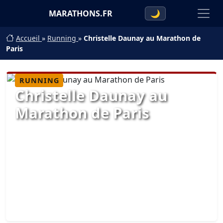
MARATHONS.FR
🌙
Accueil
»
Running
»
Christelle Daunay au Marathon de
Paris
RUNNING
Christelle Daunay au
Marathon de Paris