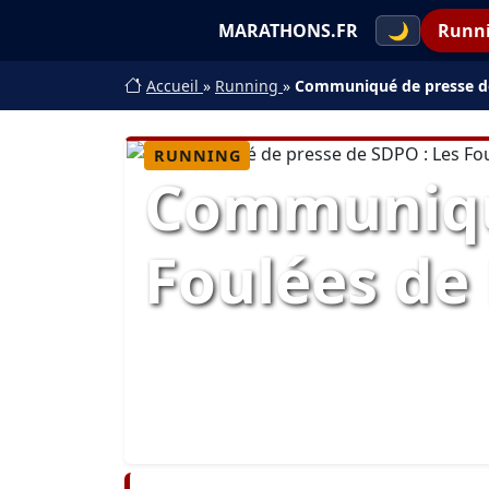
MARATHONS.FR
🌙
Runn
Accueil
»
Running
»
Communiqué de presse de 
RUNNING
Communiqué
Foulées de 