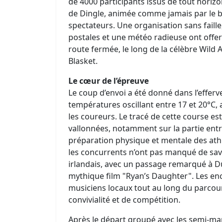
de 4000 participants issus de tout horizo
de Dingle, animée comme jamais par le b
spectateurs. Une organisation sans faille
postales et une météo radieuse ont offert
route fermée, le long de la célèbre Wild A
Blasket.
Le cœur de l’épreuve
Le coup d’envoi a été donné dans l’efferv
températures oscillant entre 17 et 20°C,
les coureurs. Le tracé de cette course e
vallonnées, notamment sur la partie entre
préparation physique et mentale des athlè
les concurrents n’ont pas manqué de sav
irlandais, avec un passage remarqué à 
mythique film "Ryan’s Daughter". Les en
musiciens locaux tout au long du parco
convivialité et de compétition.
Après le départ groupé avec les semi-mar