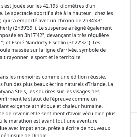
 s’est jouée sur les 42,195 kilomètres d’un
. Le spectacle sportif a été à la hauteur : chez les
 qui l’a emporté avec un chrono de 2h34’43",
oherty (2h39’39"). Le suspense a régné également
imposée en 3h17’42", devançant la très régulière
") et Esmé Nandorfy-Fischlin (3h22’32"). Les
oule massée sur la ligne d’arrivée, symbole de
it rayonner le sport et le territoire.
dans les mémoires comme une édition réussie,
s l’un des plus beaux écrins naturels d’Irlande. La
tyana Steis, les sourires sur les visages des
 confirment le statut de l’épreuve comme un
liant exigence athlétique et chaleur humaine.
 de revenir et le sentiment d’avoir vécu bien plus
ù le marathon est avant tout une aventure
ndue avec impatience, prête à écrire de nouveaux
 péninsule de Dingle.