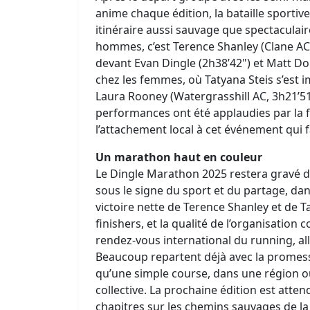
anime chaque édition, la bataille sportive
itinéraire aussi sauvage que spectaculaire
hommes, c’est Terence Shanley (Clane AC)
devant Evan Dingle (2h38’42") et Matt D
chez les femmes, où Tatyana Steis s’est 
Laura Rooney (Watergrasshill AC, 3h21’51
performances ont été applaudies par la f
l’attachement local à cet événement qui fa
Un marathon haut en couleur
Le Dingle Marathon 2025 restera gravé 
sous le signe du sport et du partage, dan
victoire nette de Terence Shanley et de Ta
finishers, et la qualité de l’organisation
rendez-vous international du running, al
Beaucoup repartent déjà avec la promesse
qu’une simple course, dans une région o
collective. La prochaine édition est atte
chapitres sur les chemins sauvages de la