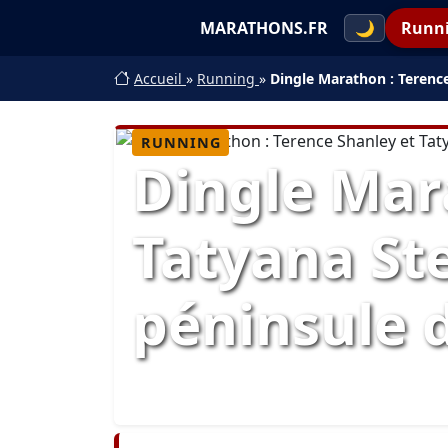
MARATHONS.FR
🌙
Runn
Accueil
»
Running
»
Dingle Marathon : Terence
RUNNING
Dingle Mar
Tatyana Ste
péninsule 