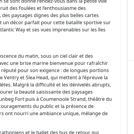
n se sont donné rendez-vous dans la petite ville
ruit des foulées et l’enthousiasme des
, des paysages dignes des plus belles cartes
 un décor parfait pour cette bataille sportive sur
tlantic Way et ses vues imprenables sur les îles
escence du matin, sous un ciel clair et des
 avec une brise marine bienvenue pour rafraîchir
st réputé pour son exigence : de longues portions
 Ventry et Slea Head, qui mettent à l’épreuve la
tes. Malgré la difficulté et les dénivelés abrupts,
ourer la beauté saisissante des paysages
Dunbeg Fort puis à Coumenoole Strand, théâtre du
couragements du public et la présence de
urs ont nourri une ambiance unique, mélange de
athoniens et le ballet des bus de retour qui