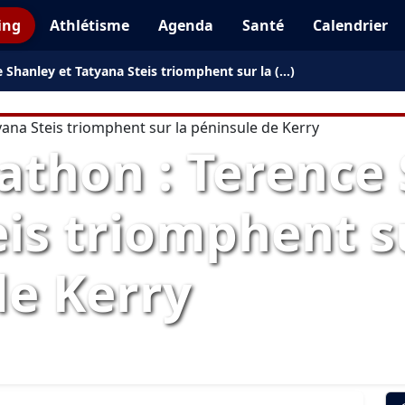
ing
Athlétisme
Agenda
Santé
Calendrier
 Shanley et Tatyana Steis triomphent sur la (…)
athon : Terence 
is triomphent s
de Kerry