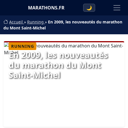
MARATHONS.FR
🌙
Accueil
»
Running
»
En 2009, les nouveautés du marathon
du Mont Saint-Michel
RUNNING
En 2009, les nouveautés
du marathon du Mont
Saint-Michel