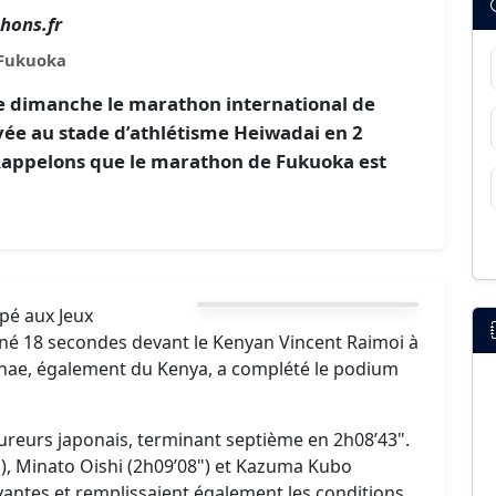
hons.fr
Fukuoka
ce dimanche le marathon international de
ivée au stade d’athlétisme Heiwadai en 2
 Rappelons que le marathon de Fukuoka est
ipé aux Jeux
iné 18 secondes devant le Kenyan Vincent Raimoi à
ithae, également du Kenya, a complété le podium
oureurs japonais, terminant septième en 2h08’43".
"), Minato Oishi (2h09’08") et Kazuma Kubo
ivantes et remplissaient également les conditions