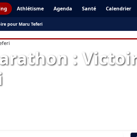
ing
Athlétisme
Agenda
Santé
Calendrier
ire pour Maru Teferi
rathon : Victoi
i