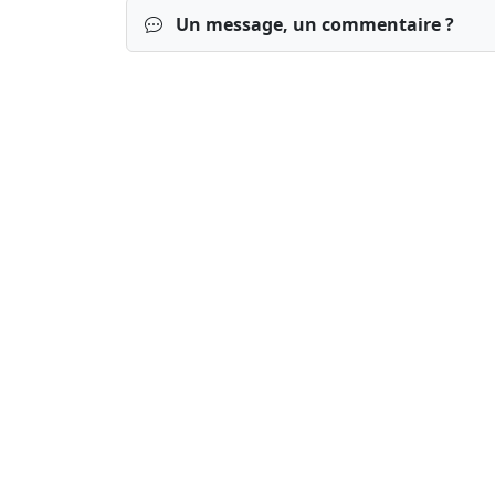
Un message, un commentaire ?
Connexion
S’inscrire
mot de passe o