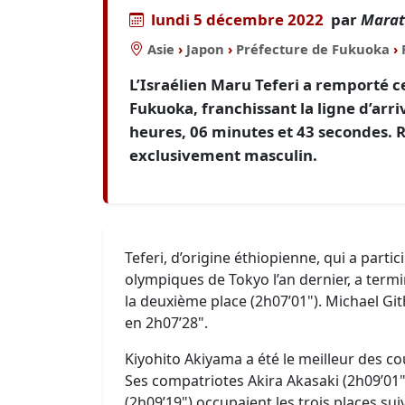
lundi 5 décembre 2022
par
Marat
Asie
›
Japon
›
Préfecture de Fukuoka
›
L’Israélien Maru Teferi a remporté 
Fukuoka, franchissant la ligne d’arr
heures, 06 minutes et 43 secondes.
exclusivement masculin.
Teferi, d’origine éthiopienne, qui a partic
olympiques de Tokyo l’an dernier, a term
la deuxième place (2h07’01"). Michael G
en 2h07’28".
Kiyohito Akiyama a été le meilleur des c
Ses compatriotes Akira Akasaki (2h09’01
(2h09’19") occupaient les trois places su