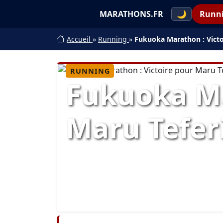
MARATHONS.FR
🌙
Runn
Accueil
»
Running
»
Fukuoka Marathon : Victo
RUNNING
Fukuoka Ma
Maru Tefer