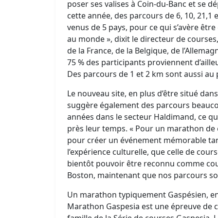
poser ses valises à Coin-du-Banc et se d
cette année, des parcours de 6, 10, 21,1
venus de 5 pays, pour ce qui s’avère être
au monde », dixit le directeur de courses
de la France, de la Belgique, de l’Allema
75 % des participants proviennent d’aille
Des parcours de 1 et 2 km sont aussi au
Le nouveau site, en plus d’être situé dans 
suggère également des parcours beaucou
années dans le secteur Haldimand, ce qu
près leur temps. « Pour un marathon de co
pour créer un événement mémorable tant 
l’expérience culturelle, que celle de cou
bientôt pouvoir être reconnu comme cour
Boston, maintenant que nos parcours so
Un marathon typiquement Gaspésien, entre
Marathon Gaspesia est une épreuve de co
famille de la Série de courses Gaspesia.