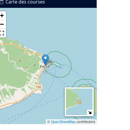
Carte des courses
+
−
©
OpenStreetMap
contributors