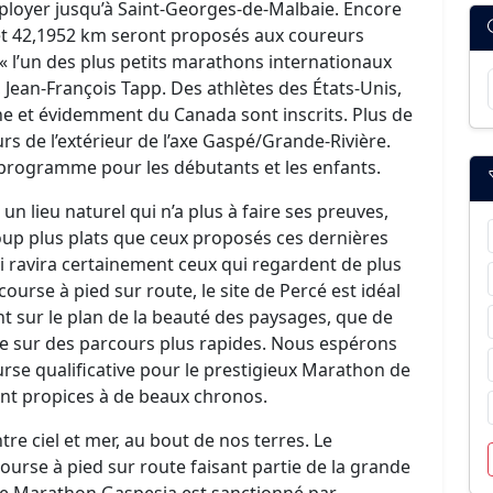
éployer jusqu’à Saint-Georges-de-Malbaie. Encore
 et 42,1952 km seront proposés aux coureurs
 « l’un des plus petits marathons internationaux
, Jean-François Tapp. Des athlètes des États-Unis,
gne et évidemment du Canada sont inscrits. Plus de
urs de l’extérieur de l’axe Gaspé/Grande-Rivière.
 programme pour les débutants et les enfants.
un lieu naturel qui n’a plus à faire ses preuves,
p plus plats que ceux proposés ces dernières
i ravira certainement ceux qui regardent de plus
urse à pied sur route, le site de Percé est idéal
sur le plan de la beauté des paysages, que de
rse sur des parcours plus rapides. Nous espérons
se qualificative pour le prestigieux Marathon de
nt propices à de beaux chronos.
 ciel et mer, au bout de nos terres. Le
urse à pied sur route faisant partie de la grande
 Le Marathon Gaspesia est sanctionné par