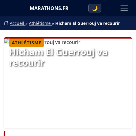
MARATHONS.FR
🌙
Accueil
»
Athlétisme
»
Hicham El Guerrouj va recourir
ATHLÉTISME
Hicham El Guerrouj va
recourir