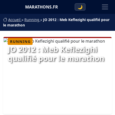
MARATHONS.FR
🌙
Accueil
»
Running
»
JO 2012 : Meb Keflezighi qualifié pour
le marathon
RUNNING
JO 2012 : Meb Keflezighi
qualifié pour le marathon