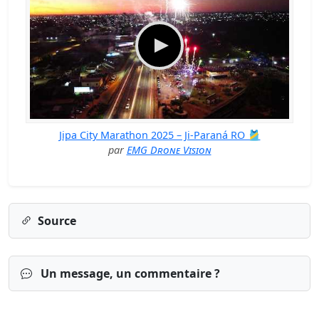
Jipa City Marathon 2025 – Ji-Paraná RO 🎽
par
EMG Dʀᴏɴᴇ Vɪsɪᴏɴ
Source
Un message, un commentaire ?