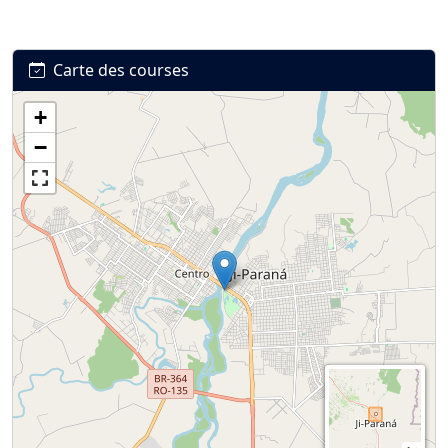
Carte des courses
+
Connexion
S’inscrire
mot de passe oublié ?
−