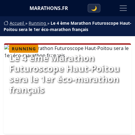
MARATHONS.FR
🌙
Accueil
»
Running
»
Le 4 ème Marathon Futuroscope Haut-
Poitou sera le 1er éco-marathon français
RUNNING
Le 4 ème Marathon
Futuroscope Haut-Poitou
sera le 1er éco-marathon
français