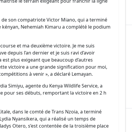
aîtrisé le terrain exigeant pour franchir la ligne
ge de son compatriote Victor Miano, qui a terminé
re kényan, Nehemiah Kimaru a complété le podium
e course et ma deuxième victoire. Je me suis
 depuis l’an dernier et je suis ravi d’avoir
 est plus exigeant que beaucoup d’autres
tte victoire a une grande signification pour moi,
compétitions à venir », a déclaré Lemayan.
dia Simiyu, agente du Kenya Wildlife Service, a
 pour ses débuts, remportant la victoire en 2 h
itale, dans le comté de Trans Nzoia, a terminé
ydia Nyansikera, qui a réalisé un temps de
adys Otero, s’est contentée de la troisième place