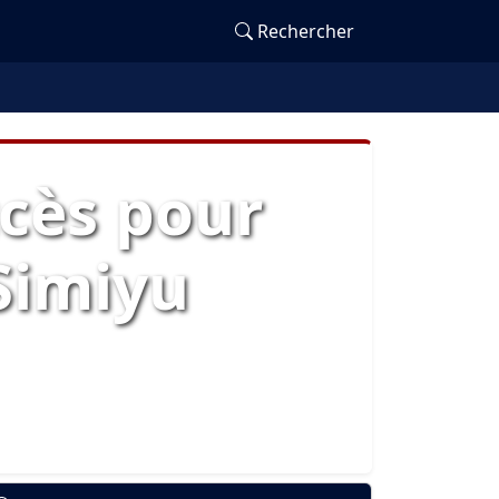
Rechercher
ccès pour
Simiyu