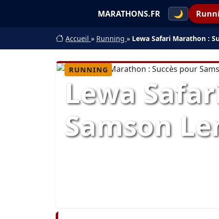
MARATHONS.FR
🌙
Runn
Accueil
»
Running
»
Lewa Safari Marathon : S
RUNNING
Lewa Safar
Samson Lem