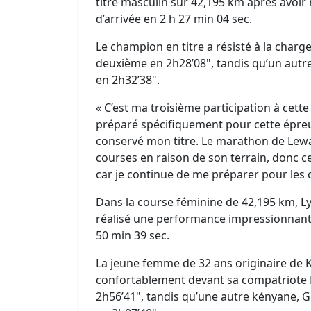
titre masculin sur 42,195 km après avoir m
d’arrivée en 2 h 27 min 04 sec.
Le champion en titre a résisté à la char
deuxième en 2h28’08", tandis qu’un aut
en 2h32’38".
« C’est ma troisième participation à cett
préparé spécifiquement pour cette épreuve
conservé mon titre. Le marathon de Lewa
courses en raison de son terrain, donc ce
car je continue de me préparer pour les 
Dans la course féminine de 42,195 km, Ly
réalisé une performance impressionnante
50 min 39 sec.
La jeune femme de 32 ans originaire de K
confortablement devant sa compatriote L
2h56’41", tandis qu’une autre kényane, Gl