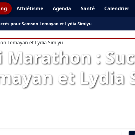
ing
Athlétisme
Agenda
Santé
Calendrier
uccès pour Samson Lemayan et Lydia Simiyu
i Marathon : Su
ayan et Lydia 